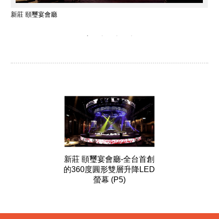
新莊 頤璽宴會廳
新莊 頤璽宴會廳-全台首創
的360度圓形雙層升降LED
螢幕 (P5)