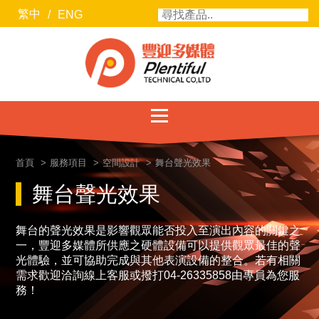
繁中
/
ENG
服務項目
首頁
服務項目
空間設計
舞台聲光效果
最新消息
舞台聲光效果
聯絡我們
舞台的聲光效果是影響觀眾能否投入至演出內容的關鍵之
一，豐迎多媒體所供應之硬體設備可以提供觀眾最佳的聲
關於豐迎
光體驗，並可協助完成與其他表演設備的整合。若有相關
需求歡迎洽詢線上客服或撥打04-26335858由專員為您服
合作廠商
務！