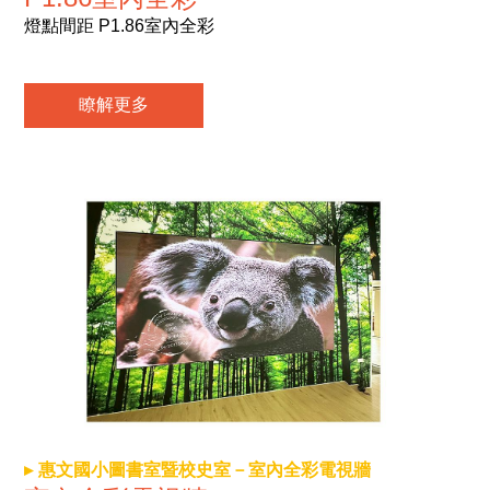
燈點間距 P1.86室內全彩
瞭解更多
惠文國小圖書室暨校史室－室內全彩電視牆