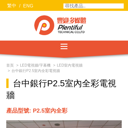
繁中
/
ENG
服務項目
首頁
LED電視牆/字幕機
LED室內電視牆
台中銀行P2.5室內全彩電視牆
最新消息
台中銀行P2.5室內全彩電視
聯絡我們
牆
關於豐迎
產品型號: P2.5室內全彩
合作廠商