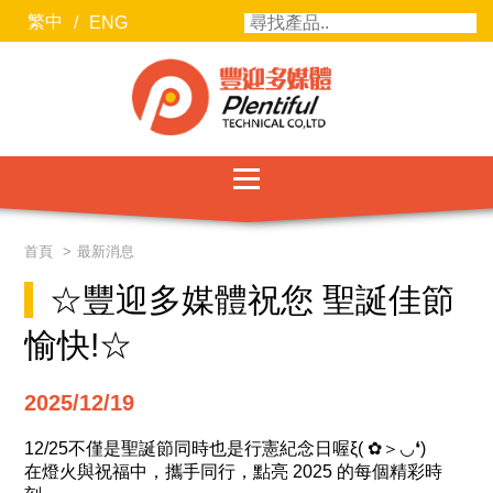
繁中
/
ENG
服務項目
首頁
最新消息
最新消息
☆豐迎多媒體祝您 聖誕佳節
聯絡我們
愉快!☆
關於豐迎
2025/12/19
合作廠商
12/25不僅是聖誕節同時也是行憲紀念日喔ξ( ✿＞◡❛)
在燈火與祝福中，攜手同行，點亮 2025 的每個精彩時