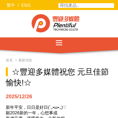
繁中
/
ENG
服務項目
首頁
最新消息
最新消息
☆豐迎多媒體祝您 元旦佳節
聯絡我們
愉快!☆
關於豐迎
2025/12/26
合作廠商
新年平安，日日是好日(´,,•ω•,,)♡
願2026新的一年，心想事成