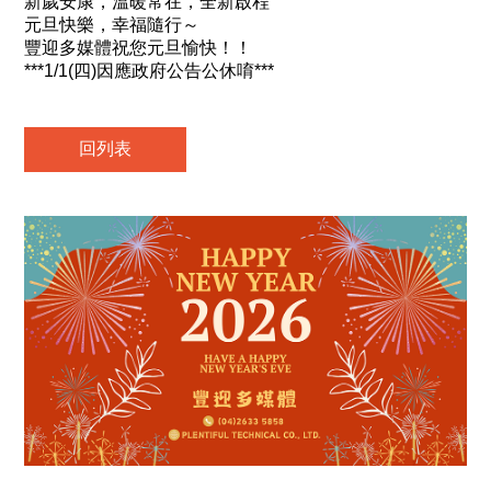
新歲安康，溫暖常在，全新啟程
元旦快樂，幸福隨行～
豐迎多媒體祝您元旦愉快！！
***1/1(四)因應政府公告公休唷***
回列表