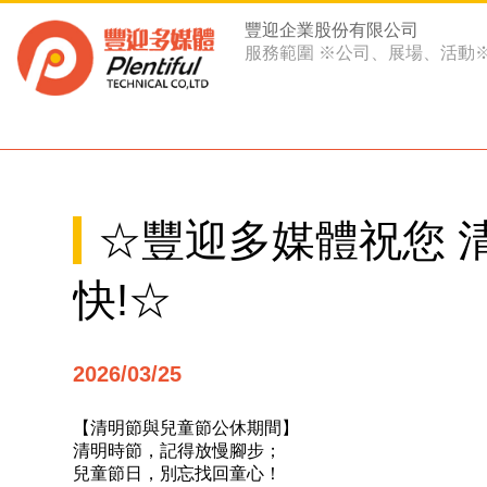
豐迎企業股份有限公司
服務範圍 ※公司、展場、活動
☆豐迎多媒體祝您 
快!☆
2026/03/25
【清明節與兒童節公休期間】
清明時節，記得放慢腳步；
兒童節日，別忘找回童心！