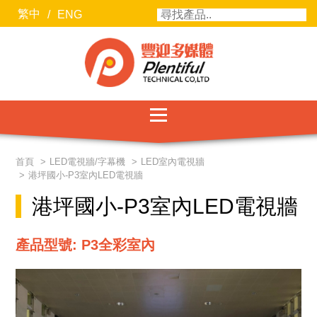
繁中
/
ENG
服務項目
首頁
LED電視牆/字幕機
LED室內電視牆
港坪國小-P3室內LED電視牆
最新消息
港坪國小-P3室內LED電視牆
聯絡我們
產品型號: P3全彩室內
關於豐迎
合作廠商