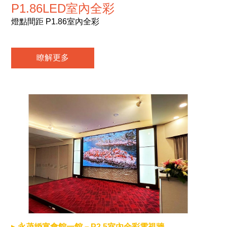
P1.86LED室內全彩
燈點間距 P1.86室內全彩
瞭解更多
永茂婚宴會館一館－P2.5室內全彩電視牆