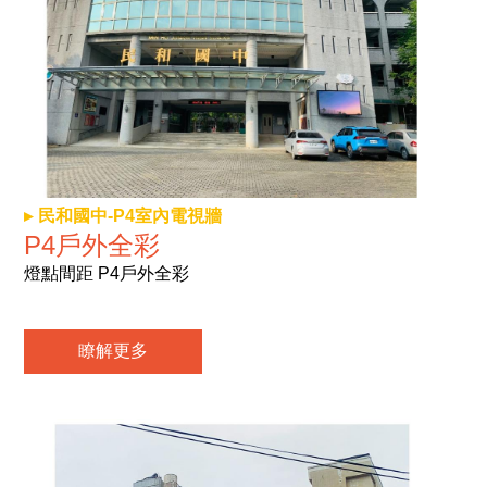
民和國中-P4室內電視牆
P4戶外全彩
燈點間距 P4戶外全彩
瞭解更多