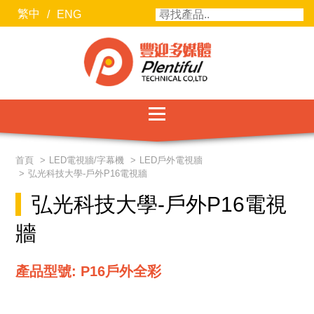
繁中
/
ENG
服務項目
首頁
LED電視牆/字幕機
LED戶外電視牆
弘光科技大學-戶外P16電視牆
最新消息
弘光科技大學-戶外P16電視
聯絡我們
牆
關於豐迎
產品型號: P16戶外全彩
合作廠商