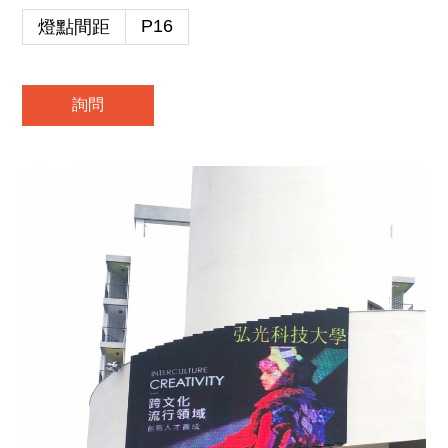
P16
燈點間距
詢問