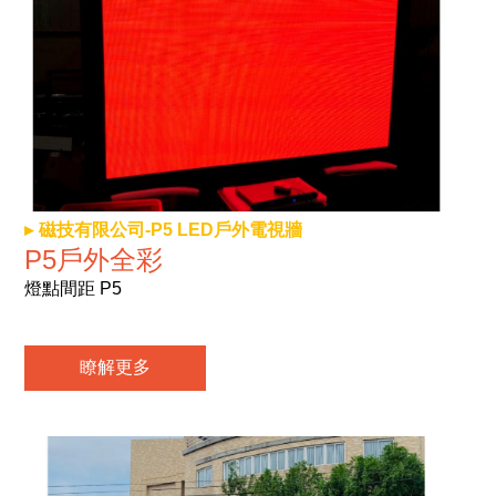
磁技有限公司-P5 LED戶外電視牆
P5戶外全彩
燈點間距 P5
瞭解更多