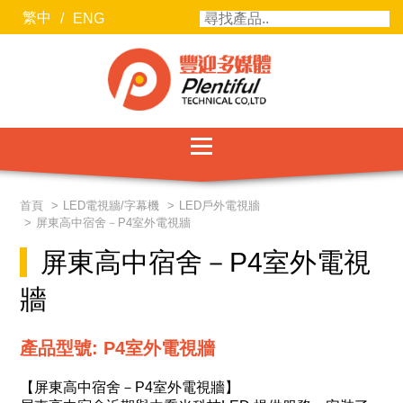
繁中
/
ENG
服務項目
首頁
LED電視牆/字幕機
LED戶外電視牆
屏東高中宿舍－P4室外電視牆
最新消息
屏東高中宿舍－P4室外電視
聯絡我們
牆
關於豐迎
產品型號: P4室外電視牆
合作廠商
【屏東高中宿舍－P4室外電視牆】