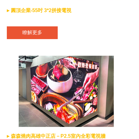
圓頂企業-55吋 3*2拼接電視
瞭解更多
森森燒肉高雄中正店－P2.5室內全彩電視牆