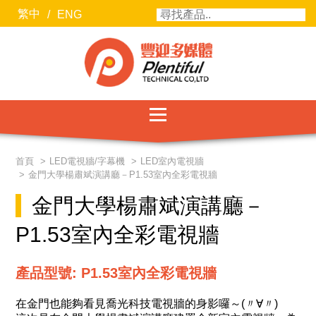
繁中
/
ENG
服務項目
首頁
LED電視牆/字幕機
LED室內電視牆
金門大學楊肅斌演講廳－P1.53室內全彩電視牆
最新消息
金門大學楊肅斌演講廳－
聯絡我們
P1.53室內全彩電視牆
關於豐迎
產品型號: P1.53室內全彩電視牆
合作廠商
在金門也能夠看見喬光科技電視牆的身影囉～(〃∀〃)