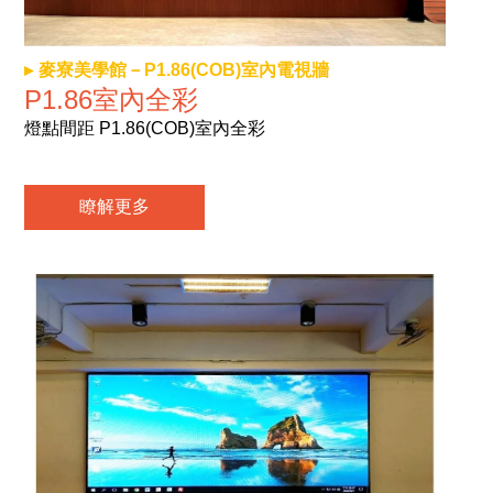
麥寮美學館－P1.86(COB)室內電視牆
P1.86室內全彩
燈點間距 P1.86(COB)室內全彩
瞭解更多