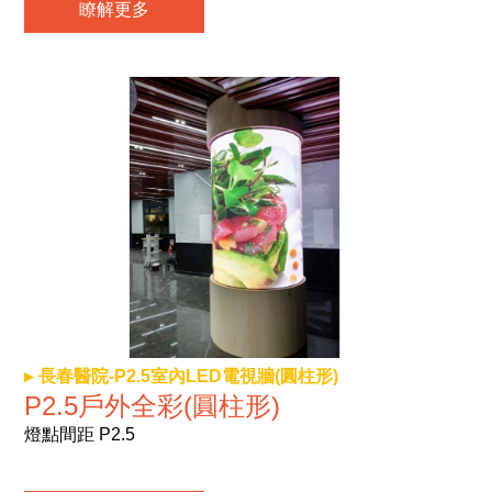
瞭解更多
長春醫院-P2.5室內LED電視牆(圓柱形)
P2.5戶外全彩(圓柱形)
燈點間距 P2.5