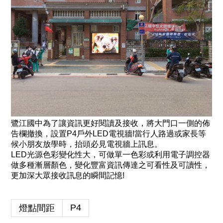
鷺江國中為了讓資訊更好閱讀及接收，將大門口一側的佈
告欄撤換，設置P4戶外LED電視牆!
當行人路過或家長等
候小朋友放學時，抬頭必見電視牆上訊息。
LED光源色彩變化性大，可做單一色彩或利用電子調控器
做多種漸層顏色，變化豐富資訊傳達之可看性及可讀性，
更加深大眾接收訊息的瞬間記憶!
P4
燈點間距