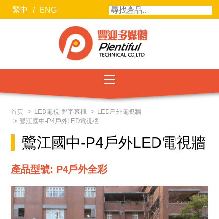
繁中
/
ENG
服務項目
首頁
LED電視牆/字幕機
LED戶外電視牆
鷺江國中-P4戶外LED電視牆
最新消息
鷺江國中-P4戶外LED電視牆
聯絡我們
產品型號: P4戶外全彩
關於豐迎
合作廠商